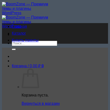
Skip
to
content
Главная
Каталог
Купить поинты
Искать:
Корзина /
0,00
₽
0
Корзина пуста.
Вернуться в магазин