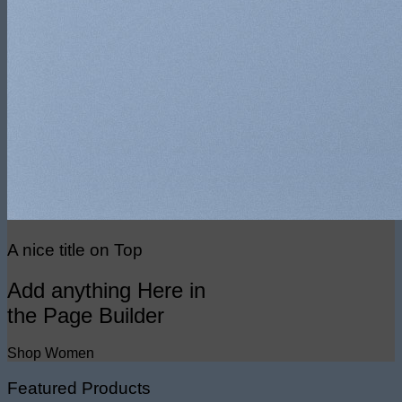
A nice title on Top
Add anything Here in
the Page Builder
Shop Women
Featured Products