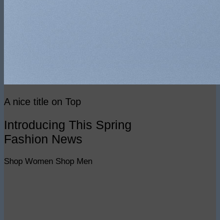
A nice title on Top
Introducing This Spring
Fashion News
Shop Women
Shop Men