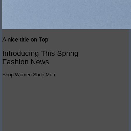
A nice title on Top
Introducing This Spring
Fashion News
Shop Women
Shop Men