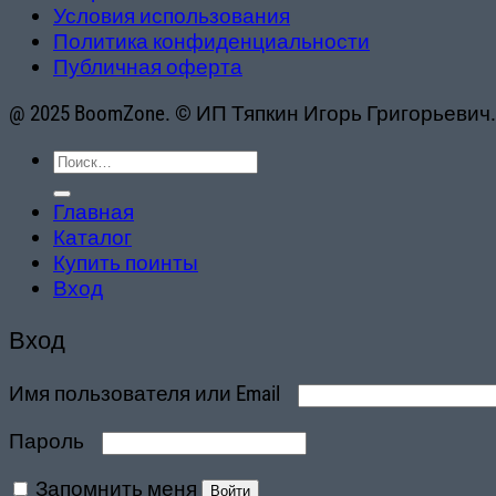
Условия использования
Политика конфиденциальности
Публичная оферта
@ 2025 BoomZone. © ИП Тяпкин Игорь Григорьевич
Искать:
Главная
Каталог
Купить поинты
Вход
Вход
Обязательно
Имя пользователя или Email
Обязательно
Пароль
Запомнить меня
Войти