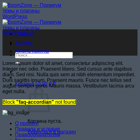
Skip
to
content
Главная
Каталог
Купить поинты
Искать:
Lorem ipsum dolor sit amet, consectetur adipiscing elit.
Integer nec odio. Praesent libero. Sed cursus ante dapibus
diam. Sed nisi. Nulla quis sem at nibh elementum imperdiet.
Duis sagittis ipsum. Praesent mauris. Fusce nec tellus sed
Корзина /
0,00
₽
0
augue semper porta. Mauris massa. Vestibulum lacinia arcu
eget nulla.
Block
"faq-accordian"
not found
Корзина пуста.
О проекте
Правила и условия
Вернуться в магазин
Правообладателям