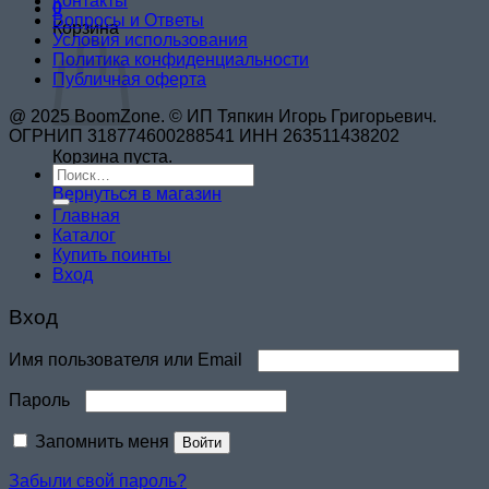
Контакты
0
Вопросы и Ответы
Корзина
Условия использования
Политика конфиденциальности
Публичная оферта
@ 2025 BoomZone. © ИП Тяпкин Игорь Григорьевич.
ОГРНИП 318774600288541 ИНН 263511438202
Корзина пуста.
Искать:
Вернуться в магазин
Главная
Каталог
Купить поинты
Вход
Вход
Обязательно
Имя пользователя или Email
Обязательно
Пароль
Запомнить меня
Войти
Забыли свой пароль?