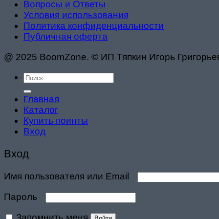
Вопросы и Ответы
Условия использования
Политика конфиденциальности
Публичная оферта
@ 2025 BoomZone. © ИП Тяпкин Игорь Григорь
Искать:
Главная
Каталог
Купить поинты
Вход
Вход
Обязательно
Имя пользователя или Email
Обязательно
Пароль
Запомнить меня
Войти