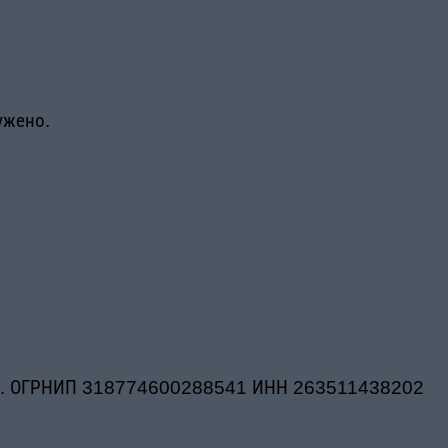
ужено.
ич. ОГРНИП 318774600288541 ИНН 263511438202