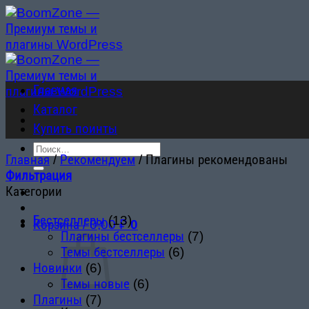
Skip
to
content
Главная
Каталог
Купить поинты
Искать:
Главная
/
Рекомендуем
/
Плагины рекомендованы
Фильтрация
Категории
Бестселлеры
(13)
Корзина /
0,00
₽
0
Плагины бестселлеры
(7)
Темы бестселлеры
(6)
Новинки
(6)
Темы новые
(6)
Плагины
(7)