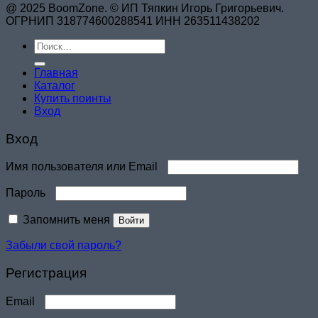
@ 2025 BoomZone. © ИП Тяпкин Игорь Григорьевич.
ОГРНИП 318774600288541 ИНН 263511438202
Искать:
Главная
Каталог
Купить поинты
Вход
Вход
Обязательно
Имя пользователя или Email
Обязательно
Пароль
Запомнить меня
Войти
Забыли свой пароль?
Регистрация
Обязательно
Email