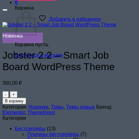
0
Корзина
Добавить в избранное
Новинка
Корзина пуста.
Jobster 2.2 – Smart Job
Вернуться в магазин
Board WordPress Theme
300,00
₽
Количество
товара
В корзину
Jobster
Категории:
Новинки
,
Темы
,
Темы новые
Бренд:
2.2
Elementor
,
Themeforest
–
Категории
Smart
Job
Бестселлеры
(13)
Board
Плагины бестселлеры
(7)
WordPress