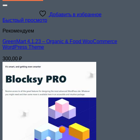
Добавить в избранное
Быстрый просмотр
Рекомендуем
GreenMart 4.1.23 – Organic & Food WooCommerce
WordPress Theme
300,00
₽