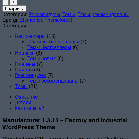
Количество
товара
В корзину
Manufacturer
Категории:
Рекомендуем
,
Темы
,
Темы рекомендованы
1.3.13
Бренд:
Elementor
,
Themeforest
–
Категории
Factory
and
Бестселлеры
(13)
Industrial
Плагины бестселлеры
(7)
WordPress
Темы бестселлеры
(6)
Theme
Новинки
(6)
(Копировать)
Темы новые
(6)
Плагины
(7)
Поинты
(4)
Рекомендуем
(7)
Темы рекомендованы
(7)
Темы
(21)
Описание
Детали
Как скачать?
Manufacturer 1.3.13 – Factory and Industrial
WordPress Theme
Manufacturer WP
– это профессиональная WordPress