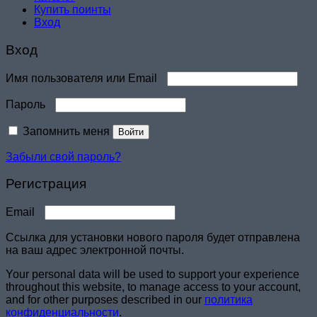
Купить поинты
Вход
Вход
Обязательно
Имя пользователя или Email
Обязательно
Пароль
Запомнить меня
Войти
Забыли свой пароль?
Регистрация
Обязательно
Email
Ссылка для установки нового пароля будет отправлена ​​
на ваш адрес электронной почты.
Your personal data will be used to support your experience
throughout this website, to manage access to your account,
and for other purposes described in our
политика
конфиденциальности
.