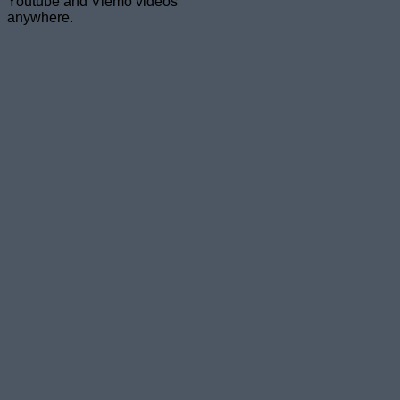
Youtube and Viemo videos
anywhere.