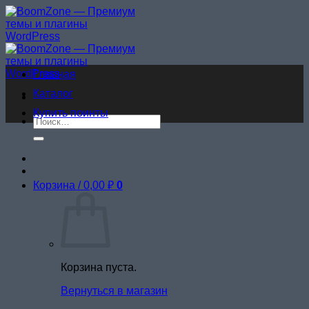
Skip
to
content
Главная
Каталог
Купить поинты
Искать:
Корзина /
0,00
₽
0
Корзина пуста.
Вернуться в магазин