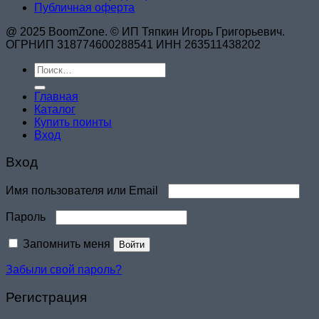
Публичная оферта
@ 2025 BoomZone. © ИП Тяпкин Игорь Григорьевич.
ОГРНИП 318774600288541 ИНН 263511438202
Искать:
Главная
Каталог
Купить поинты
Вход
Вход
Обязательно
Имя пользователя или Email
Обязательно
Пароль
Запомнить меня
Войти
Забыли свой пароль?
Регистрация