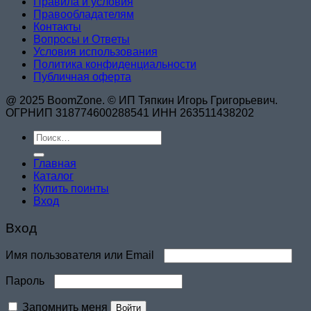
Правила и условия
Правообладателям
Контакты
Вопросы и Ответы
Условия использования
Политика конфиденциальности
Публичная оферта
@ 2025 BoomZone. © ИП Тяпкин Игорь Григорьевич.
ОГРНИП 318774600288541 ИНН 263511438202
Искать:
Главная
Каталог
Купить поинты
Вход
Вход
Обязательно
Имя пользователя или Email
Обязательно
Пароль
Запомнить меня
Войти