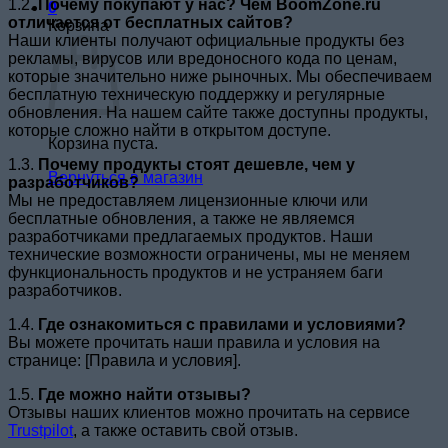
1.2.
Почему покупают у нас? Чем
BoomZone.ru
0
отличается от бесплатных сайтов?
Корзина
Наши клиенты получают официальные продукты без
рекламы, вирусов или вредоносного кода по ценам,
которые значительно ниже рыночных. Мы обеспечиваем
бесплатную техническую поддержку и регулярные
обновления. На нашем сайте также доступны продукты,
которые сложно найти в открытом доступе.
Корзина пуста.
1.3.
Почему продукты стоят дешевле, чем у
Вернуться в магазин
разработчиков?
Мы не предоставляем лицензионные ключи или
бесплатные обновления, а также не являемся
разработчиками предлагаемых продуктов. Наши
технические возможности ограничены, мы не меняем
функциональность продуктов и не устраняем баги
разработчиков.
1.4.
Где ознакомиться с правилами и условиями?
Вы можете прочитать наши правила и условия на
странице: [Правила и условия].
1.5.
Где можно найти отзывы?
Отзывы наших клиентов можно прочитать на сервисе
Trustpilot
, а также оставить свой отзыв.