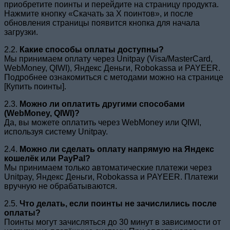
приобретите поинты и перейдите на страницу продукта.
Нажмите кнопку «Скачать за X поинтов», и после
обновления страницы появится кнопка для начала
загрузки.
2.2.
Какие способы оплаты доступны?
Мы принимаем оплату через Unitpay (Visa/MasterCard,
WebMoney, QIWI), Яндекс Деньги, Robokassa и PAYEER.
Подробнее ознакомиться с методами можно на странице
[Купить поинты].
2.3.
Можно ли оплатить другими способами
(WebMoney, QIWI)?
Да, вы можете оплатить через WebMoney или QIWI,
используя систему Unitpay.
2.4.
Можно ли сделать оплату напрямую на Яндекс
кошелёк или PayPal?
Мы принимаем только автоматические платежи через
Unitpay, Яндекс Деньги, Robokassa и PAYEER. Платежи
вручную не обрабатываются.
2.5.
Что делать, если поинты не зачислились после
оплаты?
Поинты могут зачисляться до 30 минут в зависимости от